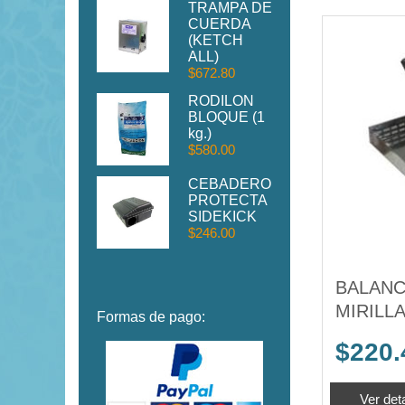
TRAMPA DE
CUERDA
(KETCH
ALL)
$672.80
RODILON
BLOQUE (1
kg.)
$580.00
CEBADERO
PROTECTA
SIDEKICK
$246.00
BALANC
MIRILL
Formas de pago:
$220.
Ver deta