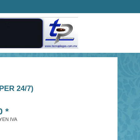
ER 24/7)
0 *
YEN IVA